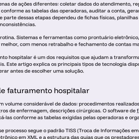
nas de ações diferentes: coletar dados do atendimento, reg
 conforme as tabelas das operadoras, auditar a conta, ger
 parte dessas etapas dependeu de fichas físicas, planilhas
inconsistências.
 rotina. Sistemas e ferramentas como prontuário eletrônico,
 melhor, com menos retrabalho e fechamento de contas mai
to hospitalar é um dos requisitos que ajudam a transforma
. Este artigo explica os principais tipos de tecnologia dispo
erar antes de escolher uma solução.
e faturamento hospitalar
m volume considerável de dados: procedimentos realizados,
ros de enfermagem, descrições cirúrgicas. O software de 
cá-las conforme as tabelas exigidas pelas operadoras e orga
se processo segue o padrão TISS (Troca de Informações em 
trônico em XML e a estrutura das guias que os prestadores