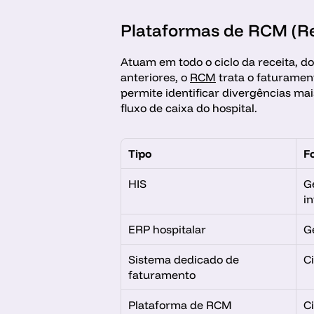
Plataformas de RCM (R
Atuam em todo o ciclo da receita, d
anteriores, o 
RCM
 trata o faturame
permite identificar divergências mai
fluxo de caixa do hospital. 
Tipo
F
HIS
Ge
i
ERP hospitalar
G
Sistema dedicado de 
C
faturamento
Plataforma de RCM
C