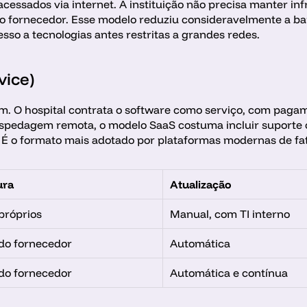
ssados via internet. A instituição não precisa manter infr
 fornecedor. Esse modelo reduziu consideravelmente a barr
sso a tecnologias antes restritas a grandes redes.
ice) 
 O hospital contrata o software como serviço, com pagam
ospedagem remota, o modelo SaaS costuma incluir suporte c
s. É o formato mais adotado por plataformas modernas de f
ura
Atualização
próprios
Manual, com TI interno
do fornecedor
Automática
do fornecedor
Automática e contínua