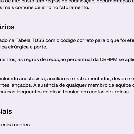
 de alto custo tem regras de codificação, documentação e c
as mais comuns de erro no faturamento.
rios
do na Tabela TUSS com o código correto para o que foi efet
ica cirúrgica e porte. 
mentos, as regras de redução percentual da CBHPM se apli
incluindo anestesista, auxiliares e instrumentador, devem 
ortes lançados. A ausência de qualquer membro da equipe ou
 causas frequentes de glosa técnica em contas cirúrgicas.
iais
ecisa conter: 