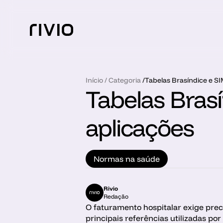
Início
 / 
Categoria
 /
Tabelas Brasíndice e S
Tabelas Brasí
aplicações
Normas na saúde
Rivio
Redação
O faturamento hospitalar exige preci
principais referências utilizadas por