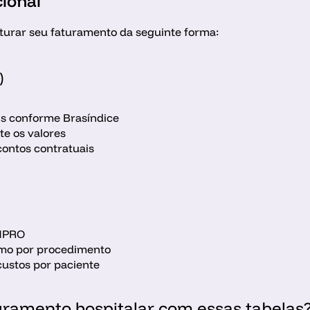
ional
uturar seu faturamento da seguinte forma:
)
ens conforme Brasíndice
e os valores
contos contratuais
IMPRO
umo por procedimento
custos por paciente
turamento hospitalar com essas tabelas