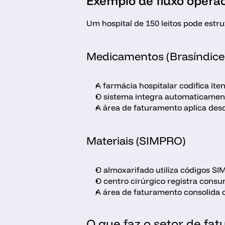
Exemplo de fluxo operac
Um hospital de 150 leitos pode estr
Medicamentos (Brasíndice
A farmácia hospitalar codifica it
O sistema integra automaticament
A área de faturamento aplica des
Materiais (SIMPRO)
O almoxarifado utiliza códigos S
O centro cirúrgico registra cons
A área de faturamento consolida 
O que faz o setor de fa