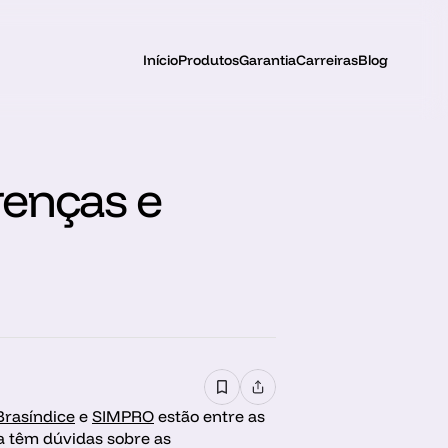
Início
Produtos
Garantia
Carreiras
Blog
enças e 
Brasíndice
 e 
SIMPRO
 estão entre as 
da têm dúvidas sobre as 