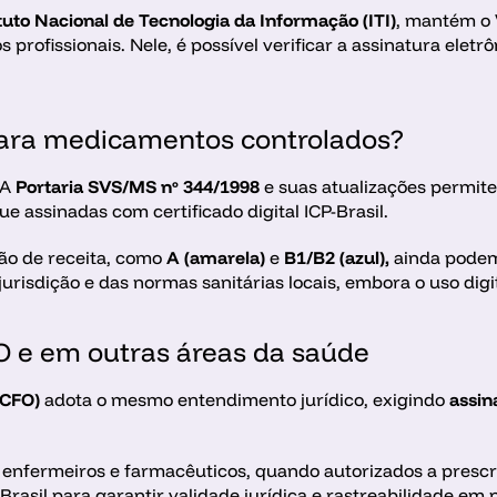
ituto Nacional de Tecnologia da Informação (ITI)
, mantém o 
s profissionais. Nele, é possível verificar a assinatura eletr
 para medicamentos controlados?
A 
Portaria SVS/MS nº 344/1998
 e suas atualizações permite
 assinadas com certificado digital ICP-Brasil.
ção de receita, como 
A (amarela)
 e 
B1/B2 (azul),
 ainda podem
risdição e das normas sanitárias locais, embora o uso digi
FO e em outras áreas da saúde
(CFO)
 adota o mesmo entendimento jurídico, exigindo 
assin
 enfermeiros e farmacêuticos, quando autorizados a prescre
sil para garantir validade jurídica e rastreabilidade em p