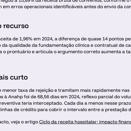
 chegou a 15,89% da receita bruta de convênios, conforme o
em erros operacionais identificáveis antes do envio da con
o recurso
 aceita de 1,96% em 2024, a diferença de quase 14 pontos p
 da qualidade da fundamentação clínica e contratual de ca
 o prontuário e articula o argumento correto aumenta a tax
is curto
m menor taxa de rejeição e tramitam mais rapidamente nas 
 à Anahp foi de 68,56 dias em 2024, reflexo parcial do volu
eventiva teria interceptado. Cada dia a menos nesse prazo 
nhas de crédito para cobrir o intervalo entre a prestação 
to, veja o artigo 
Ciclo da receita hospitalar: impacto finan