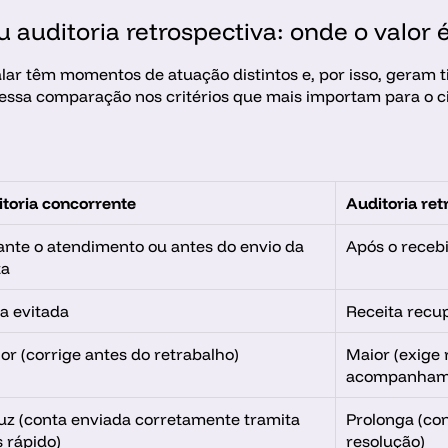
 auditoria retrospectiva: onde o valor 
lar têm momentos de atuação distintos e, por isso, geram ti
 essa comparação nos critérios que mais importam para o ci
toria concorrente
Auditoria ret
nte o atendimento ou antes do envio da 
Após o receb
ta
a evitada
Receita recu
r (corrige antes do retrabalho)
Maior (exige
acompanham
z (conta enviada corretamente tramita 
Prolonga (con
 rápido)
resolução)