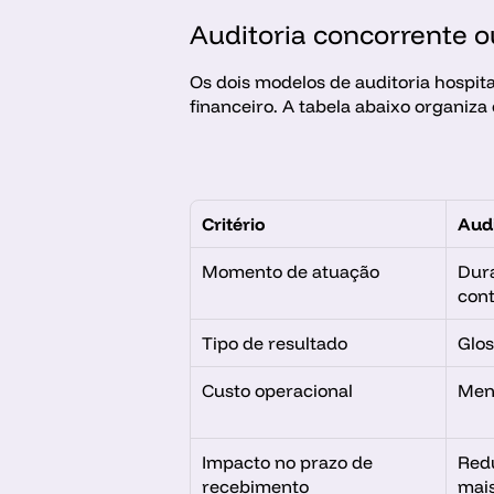
Auditoria concorrente ou
Os dois modelos de auditoria hospita
financeiro. A tabela abaixo organiza
Critério
Audi
Momento de atuação
Dura
con
Tipo de resultado
Glos
Custo operacional
Meno
Impacto no prazo de 
Redu
recebimento
mais