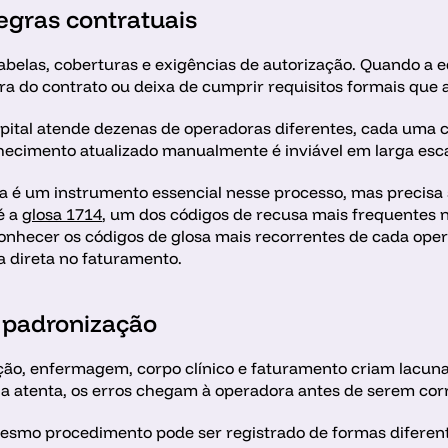
gras contratuais
abelas, coberturas e exigências de autorização. Quando a 
ora do contrato ou deixa de cumprir requisitos formais que 
spital atende dezenas de operadoras diferentes, cada uma c
hecimento atualizado manualmente é inviável em larga esca
a é um instrumento essencial nesse processo, mas precisa s
 a 
glosa 1714
, um dos códigos de recusa mais frequentes no
onhecer os códigos de glosa mais recorrentes de cada ope
a direta no faturamento.
 padronização
ção, enfermagem, corpo clínico e faturamento criam lacun
a atenta, os erros chegam à operadora antes de serem corr
smo procedimento pode ser registrado de formas diferentes