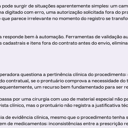
a pode surgir de situações aparentemente simples: um camp
a digitado com erro, uma autorização solicitada fora do p
e que parece irrelevante no momento do registro se trans
osa responde bem à automação. Ferramentas de validação au
 cadastrais e itens fora do contrato antes do envio, elimin
eradora questiona a pertinência clínica do procedimento: se
ldo contratual, se o prontuário comprova a necessidade do t
frequentemente, um recurso bem fundamentado para ser re
assa por uma cirurgia com uso de material especial não pa
sta clínico, mas o prontuário não registra a justificativa téc
cia de evidência clínica, mesmo que o procedimento tenha 
gem de medicamentos: inconsistências entre a prescrição re