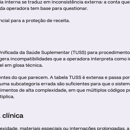
cia interna se traduz em inconsistência externa: a conta q
or da operadora tem base para questionar.
cial para a proteção de receita.
nificada da Saúde Suplementar (TUSS) para procedimentos o
gera incompatibilidades que a operadora interpreta como i
l em glosa técnica.
entes do que parecem. A tabela TUSS é extensa e passa por 
 uma subcategoria errada são suficientes para que o sistema
mentos de alta complexidade, em que múltiplos códigos p
iplica.
 clínica
idade, materiais especiais ou internações prolongadas, a 