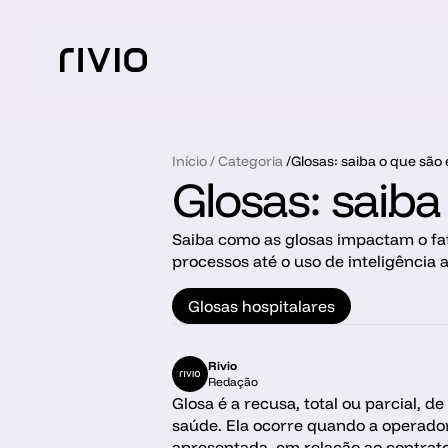
Início
 / 
Categoria
 /
Glosas: saiba o que são 
Glosas: saiba
Saiba como as glosas impactam o fat
processos até o uso de inteligência a
Glosas hospitalares
Rivio
Redação
Glosa é a recusa, total ou parcial,
saúde. Ela ocorre quando a operadora 
apresentada, em relação ao contrato