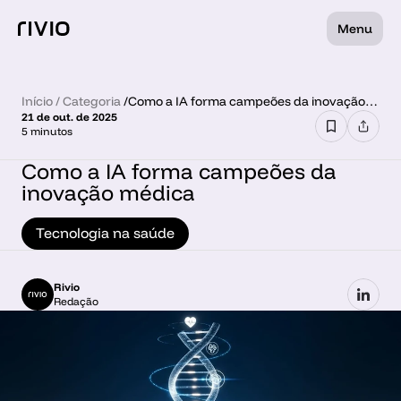
Menu
Início
 / 
Categoria
 /
Como a IA forma campeões da inovação
21 de out. de 2025
médica
5 minutos
Como a IA forma campeões da 
inovação médica
Tecnologia na saúde
Rivio
Redação